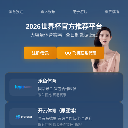
0311-7420696
admin@cn-sjb.com
首页