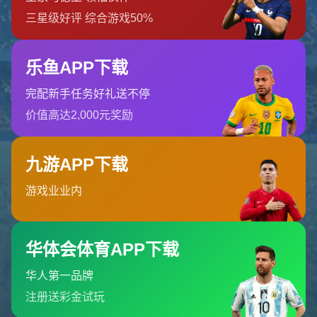
订阅新闻通讯
随时了解我们的最新动态！订阅我们的时事通讯即可收到独家内
容和特别优惠。
订阅我们的服务
首页
关于我们
服务
团队
新闻中心
联系世界杯2026
联系世界杯2026