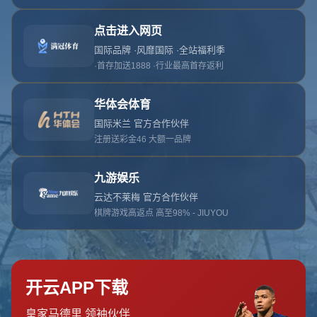
关于世界杯2026
服务
单独服务
新闻中心
世界杯2026的团队
联系世界杯2026
页面未找到
首页
404 Error
糟糕！找不到该页面
糟糕！找不到该页面
返回首页