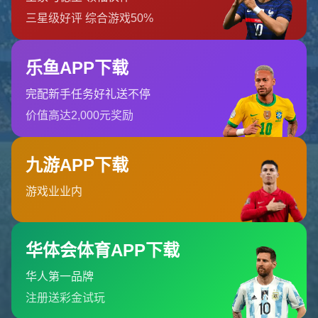
订阅新闻通讯
随时了解我们的最新动态！订阅我们的时事通讯即可收到独家内
容和特别优惠。
订阅我们的服务
首页
关于我们
服务
团队
新闻中心
联系世界杯2026
联系世界杯2026