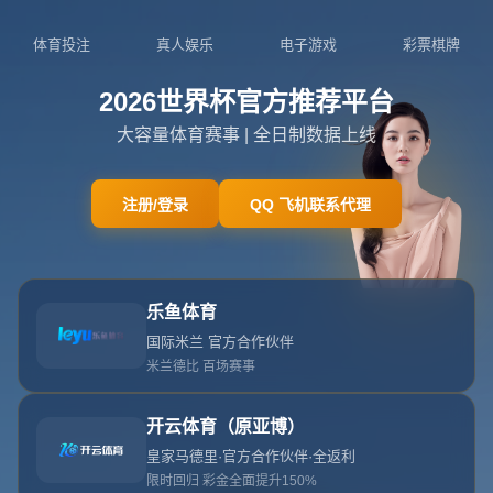
0311-7420696
admin@cn-sjb.com
首页