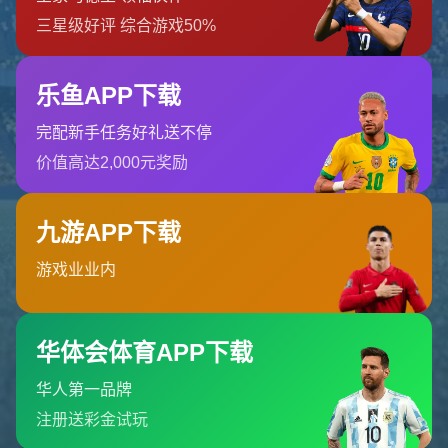
订阅新闻通讯
随时了解我们的最新动态！订阅我们的时事通讯即可收到独家内
容和特别优惠。
订阅我们的服务
首页
关于我们
服务
团队
新闻中心
联系世界杯2026
联系世界杯2026