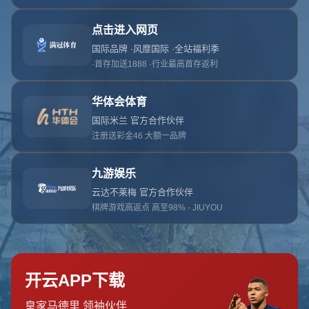
关于世界杯2026
服务
单独服务
新闻中心
世界杯2026的团队
联系世界杯2026
页面未找到
首页
404 Error
糟糕！找不到该页面
糟糕！找不到该页面
返回首页