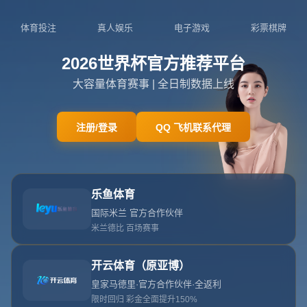
0311-7420696
admin@cn-sjb.com
首页