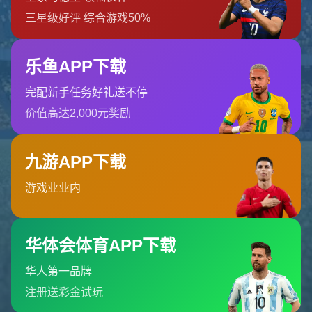
订阅新闻通讯
随时了解我们的最新动态！订阅我们的时事通讯即可收到独家内
容和特别优惠。
订阅我们的服务
首页
关于我们
服务
团队
新闻中心
联系世界杯2026
联系世界杯2026