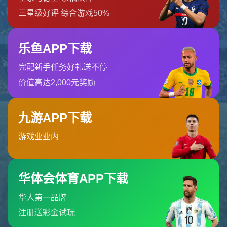
订阅新闻通讯
随时了解我们的最新动态！订阅我们的时事通讯即可收到独家内
容和特别优惠。
订阅我们的服务
首页
关于我们
服务
团队
新闻中心
联系世界杯2026
联系世界杯2026