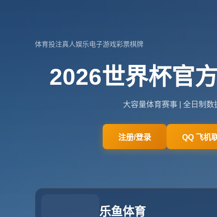
0311-7420696
admin@cn-sjb.com
首页