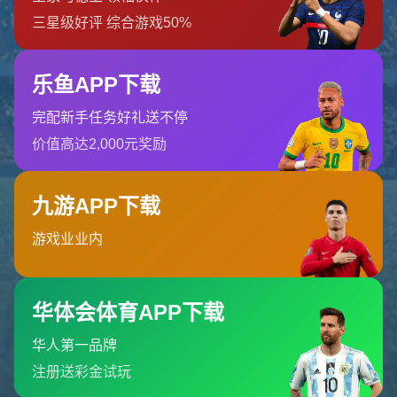
订阅新闻通讯
随时了解我们的最新动态！订阅我们的时事通讯即可收到独家内
容和特别优惠。
订阅我们的服务
首页
关于我们
服务
团队
新闻中心
联系世界杯2026
联系世界杯2026