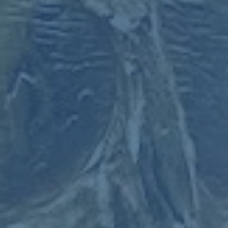
历史深处刻着逆转二字 从欧冠夜的连续奇迹到联赛关键轮
次里的压哨进球 这支球队一次次证明自己不会轻易接受命
运安排 正因如此 安帅强调的我们会努力到最后并不是空洞
口号 在伯纳乌 球迷对这种态度有近乎严苛的要求 你可以输
球 但不能在场面上放弃 更不能在未到终点时提前认命 所以
当安帅把很困难和会努力到最后放在同一句话里 时刻提醒
着外界 皇马不是沉浸于旧日荣光的豪门 而是一支愿意用奔
跑和逼抢 去弥补积分劣势的现实球队 这种逆风不崩盘的精
神延续 正是反超希望仍然存在的根基