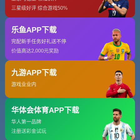
安帅安切洛蒂一贯以冷静著称 他的执教风格并不以夸张的
情绪调动见长 更像一个时刻盯着大局的管理者 当他说出联
赛反超巴萨很困难时 并非向对手示弱 而是在用一种理性口
吻给皇马当前的处境做注解 西甲节奏密集 伤病 轮换 世界杯
或欧洲杯后遗症等因素交织在一起 任何一段短暂的低迷都
可能放大成积分鸿沟 但恰恰在这样不利的情势中 安帅仍然
强调球队会努力到最后 这种清醒中的倔强正是皇马文化的
缩影 皇马从不保证一定夺冠 却时刻要求自己保持争冠姿态
这也是为什么哪怕外界认为联赛已是巴萨的天下 皇马内部