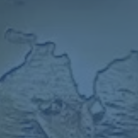
如果只从积分榜角度理解安帅的这番话 很容易抓到关键逻
辑 巴萨在传统意义上是那种一旦进入稳定节奏 就很难被撼
动榜首位置的球队 尤其在防守端表现稳健时 他们可以用连
续的小胜积累优势 对身后球队形成压迫 对皇马来说 追赶这
样的对手意味着几乎不能再犯错 联赛还剩多少轮 皇马最多
还能拿多少分 这是一道简单的数学题 但更残酷的是那道看
不见的心理题 一支习惯于领先的球队 需要在长时间落后的
状态下继续维持高战斗力 这本身就是极难完成的任务 于是
安帅用一句很困难把压力摊开摆在桌面上 等于告诉球员 未
来每场比赛都是决赛性质 一旦掉链子 反超就不再是困难 而
是接近不可能
然而和许多只会在顺境中踢出高光表现的球队不同 皇马的