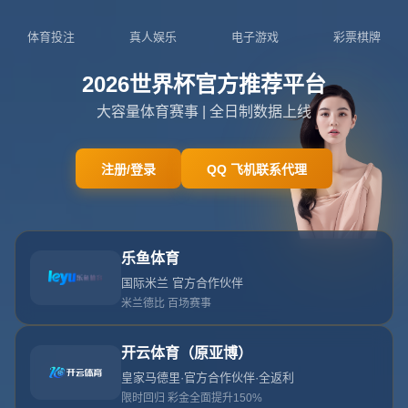
安帅-皇马联赛反超巴萨很困难 但我们会努力到最后
栏目：世界杯2026
发布时间：2026-08-07T01:50:03+08:00
在这个竞争愈发白热化的西甲赛季中 安切洛蒂的一句坦言
格外醒目 他直言皇马想在联赛中反超巴萨很困难 但球队会
努力到最后 这句话既像是冷静的现实判断 又像是一枚埋在