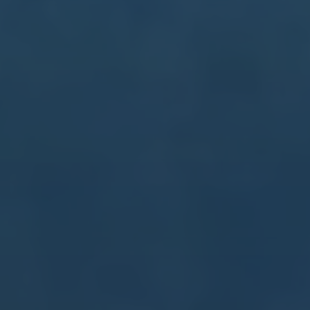
即使最后皇马未能在积分榜上完成对巴萨的反超 那些在寒
冷客场里拼抢到抽筋 在密集赛程中咬牙坚持的瞬间 依旧会
构成一个赛季最具说服力的章节 也许很多年后 人们回顾这
个赛季 不会只看谁在榜首 而会记得在那个看似难以改变命
运的阶段 皇马仍然选择了向前
上一篇：18位亿元先生!皇马7人断档第1 曼城枪手德甲各3人
下一篇：安帅-皇马联赛反超巴萨很困难 但我们会努力到最后
Copyright 2024
2026世界杯直播平台 - 世界杯竞猜预测 - 世界杯
投注入口 - 世界杯下注平台
All Rights by
世界杯2026
</