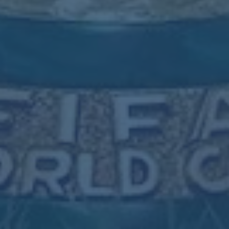
在当今足坛 舆论场的声音早已成为球队必须面对的现实组
成部分 当媒体不断放大反超困难这一现实时 很容易在球迷
和球员之间制造情绪波动 有人会开始质疑阵容厚度 转会策