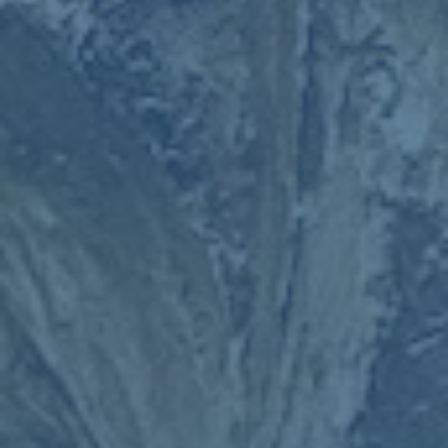
如果将 凯帕 与 贝林厄姆 的伤愈回归放在一条时间线上来看
不难发现 皇马的整体战斗力正在从“可用阵容”向“完整阵容”
过渡 这对即将到来的联赛焦点战和欧冠淘汰赛阶段至关重
要 在这种时间点 官方发布 皇马今日训练凯帕回归 贝林厄姆
也参加合练 等于是向外界传达了一种清晰信号 球队目前的