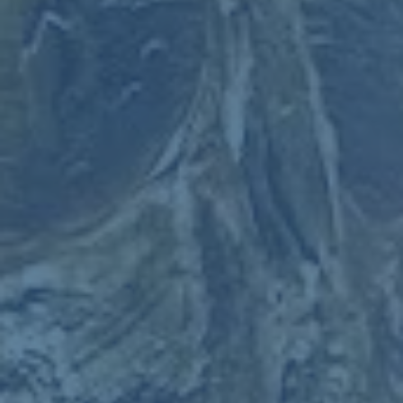
扮演了“节奏终结者”和“进攻引爆点”的双重角色 当他因伤或
身体状况缺席时 皇马虽然还能维持控球和传导 但在禁区前
沿的爆点 和禁区内的第二落点抢点上 就明显缺少那种一锤
定音的锋利感
在现代战术环境中 贝林厄姆合练回归 最直接的影响是中场
结构再次完整 他既能在后腰身前作为高位衔接点 也能在前
腰位置以插上的方式制造威胁 这种“介于八号位与十号位之
间的自由角色” 让对手很难设定固定的防守方案 当他出现在
训练场并可以正常参与合练时 教练组可以重新规划以他为
核心之一的进攻套路 通过边路拉开纵深 中路交给他与前锋
之间的撞墙和二次前插 这种立体化进攻非常依赖球员之间
的默契 而合练的恢复 正是默契再次打磨的开始