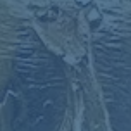
信息传播链中的三重放大效应
当一条关于球员身体状况的消息被发出时，会迅速经历三重
放大。第一重是媒体层面，各平台会抓取关键词，如“卡马
文加 训练 相撞”“走路姿态正常”，标题化、摘要化的过程往
往掐头去尾，让部分语境被削弱。第二重是球迷讨论层面，