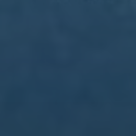
管理理念的变化。高密度赛程、跨赛事征战、旅行疲劳，都
在压缩球员的恢复时间。俱乐部和国家队越来越重视微小征
兆，甚至通过数据监测球员的心率、运动负荷和肌肉疲劳指
数。一名核心球员哪怕只出现轻微不适，也会被列入评估范
围。而记者在场边记录下的“走路姿态正常”，从某种意义
上，也是对这种管理升级的一种侧面印证——任何一点反
常，都会被放入观察清单，任何一点“正常”，也会成为判断
窗口期内状态的碎片证据。
中的开放视角
从“训练中相撞”到“走路姿态看起来很正常”，再到媒体、球
迷与医疗团队之间的信息流动，我们看到的是一名球员身体
状况背后复杂而精密的现代足球生态。表象的信息永远不够
全面，但它提醒我们 需要学会在有限的信息中保持冷静 在