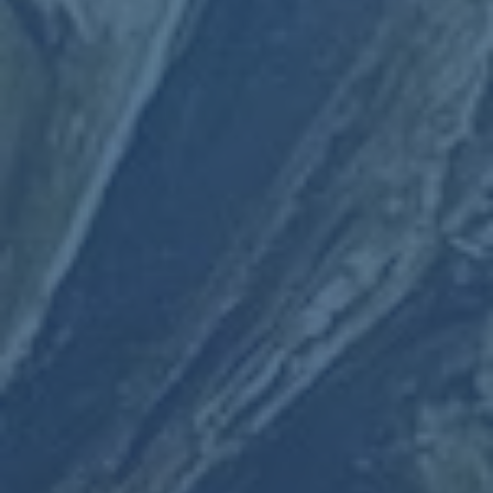
当媒体和公众都聚焦于“相撞”“走路姿态”等表象时，真正掌
握关键信息的，是球队医疗和体能团队。他们的首要任务不
是向外界解释，而是为球员和教练提供专业判断。从常规流
程看，一旦出现非日常的碰撞，医疗团队会根据球员的即时
反馈进行初步检查，如触诊、活动度测试、疼痛响应评估
等。如果存在任何异常迹象，后续会安排影像学检查或限制
训练负荷。是否继续参与合练，是否需要单独恢复，实际上
并不由媒体的描述决定，而是由严谨的医学评估做支撑。