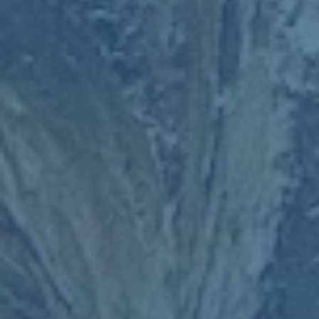
可以回顾一些类似案例来理解这种复杂性。在过往赛季中，
不少球星在训练或比赛中经历过“看上去没什么”的碰撞。当
时他们同样可以自行走下场，甚至接受简单处理后继续训练
或出战。在随后的检查中，问题才被发现。有的只是轻微软
组织挫伤，需要一两天的恢复；也有情况在赛后被诊断为韧
带拉伤甚至部分撕裂，最终缺阵数周。从外观看到的“可以
走”“还能跑”，与真正的受伤程度之间，往往隔着专业检测