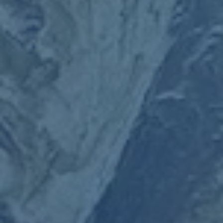
与时间观察这两道关口。当记者强调“走路姿态看起来很正
常”时，理性球迷往往会将其理解为“暂时没有明显严重症
状”，而不是“完全排除伤病可能”。
球员心态与身体感受的偏差
以卡马文加这种风格和性格的球员为例，在训练或比赛中，
他们往往拥有极强的求战欲望和忍耐力。当发生相撞或摔倒
时，本能反应往往是迅速站起，以免被视作脆弱或影响球队
节奏。这种竞技精神固然令人钦佩，却也可能掩盖真实的疼
痛和不适。很多球员在当下会主动向教练和队医表示“没问
题”，甚至在身体有轻微不适的情况下仍坚持训练，直到疼
痛积累到难以忽视的程度。在这种背景下，仅凭“走路正常”
来判断是否无碍，显然缺乏充分依据。
球队医疗团队的隐形角色