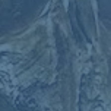
信息会与各自的情绪、立场、甚至对俱乐部与教练的好恶结
合，被重新诠释。第三重是二次传播和自媒体加工，带有观
点立场的标题，如“虚惊一场”或“仍存隐患”，又会叠加在原
始信息之上。在这个链条中，原本相对中性的一句现场观
察，很容易被塑造成完全不同的舆论风向。
案例分析 一次看似轻微的伤情如何演变