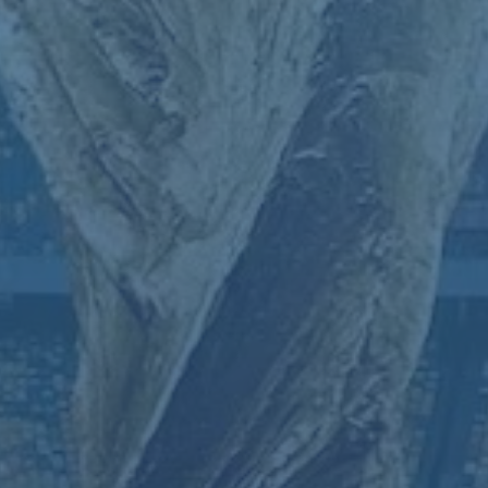
”的球员往往会被自动归入顶级行列。而在欧冠这样的顶级舞台上
于：他并不是完全依赖点球，也不是待在门前“收礼”的终结者
复杂动作，然后才在统计表上呈现为“1个进球”或者“1次助攻”
维度能解释。
。维尼修斯在早期欧冠客场中曾经出现过心态波动和失误，甚至
有了肉眼可见的变化。当球队比分落后时，他不再急于用难度极
或者回撤到更深的接球层次。许多助攻就诞生在这种冷静调整之
球”“场均制造一球”等关键词放在一起来解读，会发现这不仅是个人
新的进攻旗帜，而维尼修斯用接连几个赛季的欧冠表现向外界宣
：自己不只是“跑得快、能过人”的边路天才，而是可以扛起球