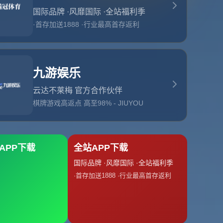
参与33球
次，直接参与进球多达33个，其中16粒进球、17
何理解这种接近“场均制造一球”的恐怖效率，它究竟
人们谈起维尼修斯，总会先想到他的速度和突破，再
手，成长为能主导进攻节奏、决定冠军归属的欧冠大
”迈入“稳定价值”的那一步。