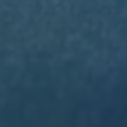
之前的思考 16球17助是终点还是起点
“16球17助 维尼修斯近3个赛季欧冠34场参与
场均几乎制造一球的球员仍处于职业生涯上升期时，
已经足够清晰 那就是在当代欧冠语境里，只要谈及高
上一篇：六台主持人-皇马今夏花费将会达到3亿到4亿欧元
下一篇：皇马正考虑续约莫德里奇1年 克罗斯下周宣布留队
Copyright 2024
2