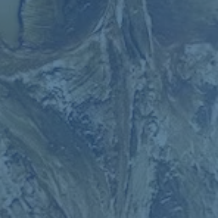
甚至半空位的条件。正是在这样一个强调转换、鼓励个人创造力
说，这33次参与进球，是个人能力与团队结构的共同作品。
”的含金量变得具象。比如在一些关键欧冠淘汰赛中，当皇马在场面
他有时是直接射门得分，有时则是吸引两三名防守球员后，将球
转比赛走势。这类场景在过去三个赛季的欧冠中屡见不鲜，也恰
体
在球队中的角色已经从“主力边锋”升级为“进攻结构的核心节点”。
间决定一条边路的攻防平衡。他在禁区内外的射门果断度也显著
既能撕开防线、又能完成致命一击的复合型前场球员。他不再只