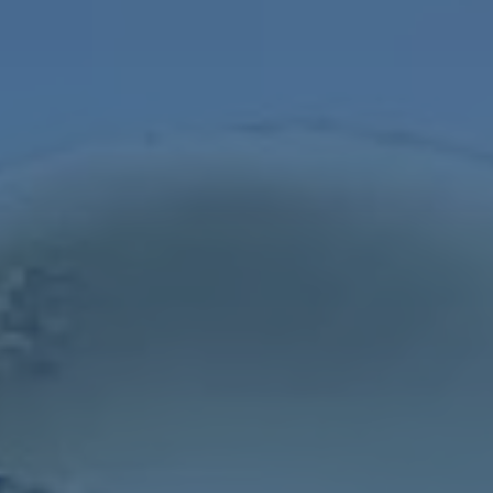
的吸引力。对马塞洛而言，加盟费内巴切意味着几件事情
其一，绝对主力或重要轮换的空间更大。土超的节奏和强度
相对英超、西甲要稍缓一些，对于一位处于职业暮年的后卫
来说，这有助于他以更合理的方式管理出场时间，同时保留
在关键欧冠或欧联比赛中的冲击力。其二，费内巴切往往愿
意为有市场号召力的球星提供相对优厚的薪资，600万年薪
在土超顶级俱乐部并非不可承受，尤其是在考虑到赞助、球
衣销售和关注度提升后的综合回报时。其三，土耳其球迷的
狂热氛围能够重新点燃球员的比赛激情，这对于一个渴望在
欧战再证明自己的老将而言，是非常具象的诱惑。
但风险同样存在。土超联赛整体环境波动较大，教练与管理
层变动频繁，球队在欧战中的稳定性不足。一旦费内巴切未
能长期稳定拿到欧冠资格，马塞洛“希望踢欧冠”的核心诉求