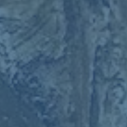
历过无数逆转与淘汰战的老将，知道如何在欧冠淘汰赛中管
理情绪，如何在客场压力下保持冷静，这些软实力往往是纸
面战术之外的隐性资产。马赛在薪资结构方面相对谨慎，要
为一位资深左后卫开出接近600万的年薪，必须考虑到队内
薪资平衡和财政可持续性，这就使得谈判难度上升。
从马赛角度出发，如果将马塞洛定位为“关键战经验补充+年
轻后卫导师”，并通过较多的绩效奖金、出场费等方式来平
衡固定年薪，这种结构或许比单纯的高底薪更为合理。而对
马塞洛来说，加盟马赛提供的是更具竞争性的联赛环境与相
对清晰的技术体系，这能帮助他维持较高竞技水准，延续在
高水平联赛的曝光度。
600万年薪的象征意义与市场博弈
600万这个数字，本身就是一个信号。它不仅是对个人过往