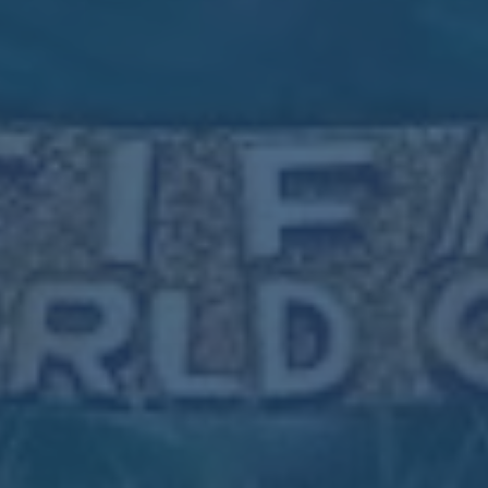
提到的“有意”二字，而是更细腻的技术问题和长期规划：马
塞洛是否愿意接受在关键欧冠比赛中“重用”，在普通联赛中
适度休息；俱乐部是否愿意在更衣室权力结构中给他一定话
语权；以及双方是否能够在奖金、表现选项等方面达成共
识。这些细节将最终决定欧冠梦想+600万年薪这一组合，
究竟是现实可行的契约，还是只停留在流言和设想中的理想
模型。