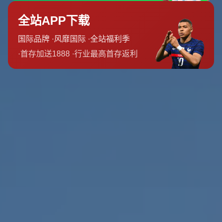
对一位年过而立、状态不可避免下滑的球员来说，欧冠席位
+高薪的组合要求，等同于在转会市场上设置了一道不低的
门槛。愿意为他的履历买单的球队不少，但愿意在竞技层面
给他足够舞台、又肯满足薪资诉求的，则是一个极小的范
围。这也正是费内巴切与马赛同时被点名的原因：两家俱乐
部既有欧战野心，又有一定财力支撑，能承受风险去押注一
名经验丰富的老将。
费内巴切的雄心与土超的现实吸引力
费内巴切这些年一直在寻求重返欧洲舞台的巅峰，对土超豪
门而言，引进一位在皇马夺得多座欧冠的名将，是提高球队
知名度和更衣室气质的一次机会。土超联赛虽然整体竞技水
平略逊于五大联赛，但在经济投入和球迷热情方面具有强烈