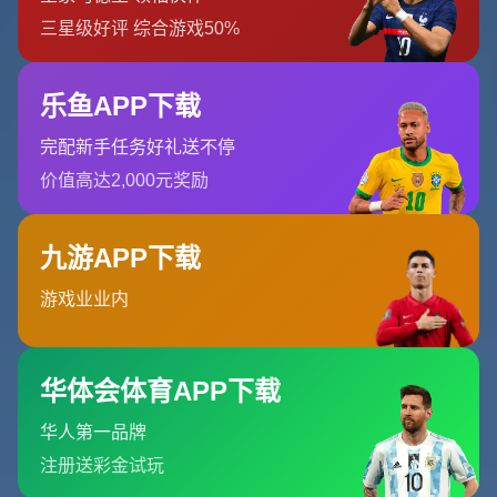
最高舞台，哪怕出场时间不一定是巅峰时期那样稳定。